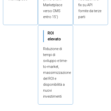
Marketplace
fix su API
verso OMS
fornite da terze
entro 15’)
parti
ROI
elevato
Riduzione di
tempi di
sviluppo e time-
to-market,
massimizzazione
del ROI e
disponibilità a
nuovi
investimenti