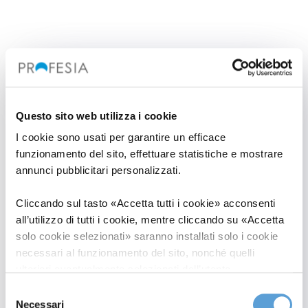
RISULTAT0
Questo sito web utilizza i cookie
I cookie sono usati per garantire un efficace
Infrastruttura in grado di fare
funzionamento del sito, effettuare statistiche e mostrare
onboarding di partner e
annunci pubblicitari personalizzati.
Marketplace con un processo semi-
Cliccando sul tasto «Accetta tutti i cookie» acconsenti
automatico, grazie alla
all’utilizzo di tutti i cookie, mentre cliccando su «Accetta
standardizzazione dell’API lifecycle
solo cookie selezionati» saranno installati solo i cookie
e del processo di gestione di ordini
necessari al funzionamento del sito, nonché quelli
ulteriori eventualmente selezionati dall’utente.
e resi, automazione di specifiche
Selezione
operazioni di magazzino, prima
Cliccando su “Rifiuta i cookie”, verranno installati solo i
Necessari
del