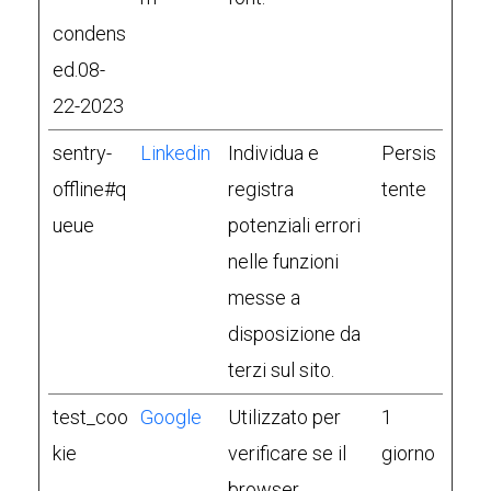
condens
ed.08-
22-2023
sentry-
Linkedin
Individua e
Persis
offline#q
registra
tente
ueue
potenziali errori
nelle funzioni
messe a
disposizione da
terzi sul sito.
test_coo
Google
Utilizzato per
1
kie
verificare se il
giorno
browser