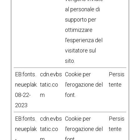
al personale di
supporto per
ottimizzare
l’esperienza del
visitatore sul
sito.
EB.fonts.
cdn.evbs
Cookie per
Persis
neueplak.
tatic.co
l'erogazione del
tente
08-22-
m
font.
2023
EB.fonts.
cdn.evbs
Cookie per
Persis
neueplak
tatic.co
l'erogazione del
tente
-
m
font.