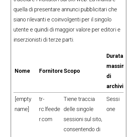
quella di presentare annunci pubblicitari che
siano rilevanti e coinvolgenti per il singolo
utente e quindi di maggior valore per editori e
inserzionisti di terze parti.
Durata
massima
Nome
Fornitore
Scopo
di
archiviazio
[empty
tr-
Tiene traccia
Sessi
name]
rc.lfeede
delle singole
one
r.com
sessioni sul sito,
consentendo di