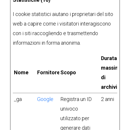
I cookie statistici aiutano i proprietari del sito
web a capire come i visitatori interagiscono
con i siti raccogliendo e trasmettendo
informazioni in forma anonima.
Durata
massima
Nome
Fornitore
Scopo
di
archiviazio
_ga
Google
Registra un ID
2 anni
univoco
utilizzato per
generare dati