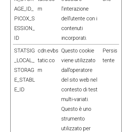
AGE_ID_
m
l'interazione
PICOX_S
dell'utente con i
ESSION_
contenuti
ID
incorporati.
STATSIG
cdn.evbs
Questo cookie
Persis
_LOCAL_
tatic.co
viene utilizzato
tente
STORAG
m
dall'operatore
E_STABL
del sito web nel
E_ID
contesto di test
multi-variati.
Questo è uno
strumento
utilizzato per