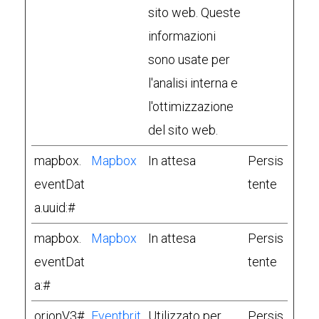
sito web. Queste
informazioni
sono usate per
l'analisi interna e
l'ottimizzazione
del sito web.
mapbox.
Mapbox
In attesa
Persis
eventDat
tente
a.uuid:#
mapbox.
Mapbox
In attesa
Persis
eventDat
tente
a:#
orionV3#
Eventbrit
Utilizzato per
Persis