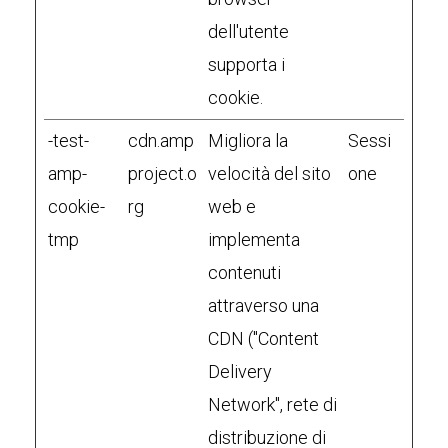
dell'utente
supporta i
cookie.
-test-
cdn.amp
Migliora la
Sessi
amp-
project.o
velocità del sito
one
cookie-
rg
web e
tmp
implementa
contenuti
attraverso una
CDN ("Content
Delivery
Network", rete di
distribuzione di