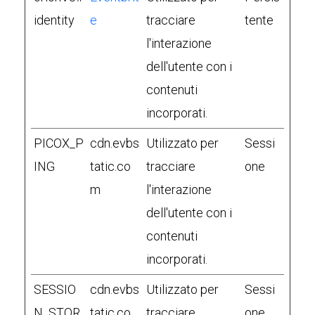
identity
e
tracciare
tente
l'interazione
dell'utente con i
contenuti
incorporati.
PICOX_P
cdn.evbs
Utilizzato per
Sessi
ING
tatic.co
tracciare
one
m
l'interazione
dell'utente con i
contenuti
incorporati.
SESSIO
cdn.evbs
Utilizzato per
Sessi
N_STOR
tatic.co
tracciare
one