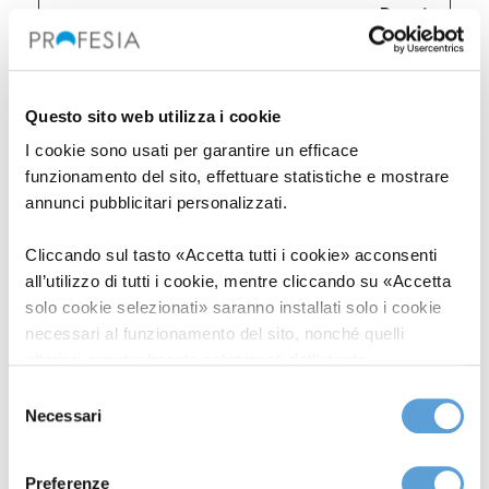
Durata
massima
Nome
Fornitore
Scopo
di
Questo sito web utilizza i cookie
archiviazio
I cookie sono usati per garantire un efficace
AMP-
cdn.amp
Determina se
1 anno
funzionamento del sito, effettuare statistiche e mostrare
CONSEN
project.o
l'utente ha
annunci pubblicitari personalizzati.
T
rg
accettato la
Cliccando sul tasto «Accetta tutti i cookie» acconsenti
casella di
all’utilizzo di tutti i cookie, mentre cliccando su «Accetta
solo cookie selezionati» saranno installati solo i cookie
consenso sui
necessari al funzionamento del sito, nonché quelli
cookie.
ulteriori eventualmente selezionati dall’utente.
Selezione
CONCRE
www.pro
Registra se
Sessi
Cliccando su “Rifiuta i cookie”, verranno installati solo i
Necessari
del
TE
fesia.it
l'utente ha
one
cookie tecnici. Cliccando su «Mostra dettagli» puoi
consenso
vedere nel dettaglio i singoli cookie e le terze parti che
effettuato
Preferenze